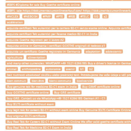
#IBPS #Diploma for sale Buy Goethe certificate online
#IBPS. sale https://dokumentezumonlineverkauf.com/ https://dokumentezumonlineverka
#NCLEX
#NEBOSH
#PMP
#PTE
#RBI
#TELC
5G
a2
accélération
acquista certificati Telc autentici per la carriera B2-C1 senza esame online. Acquista certif
acquista certificati Telc autentici per l'esame medico B2-C1 in India
acquista Goethe registrati per il lavoro A2
Acquista online in Germania i certificati GOETHE originali di tedesco a1
acquista un certificato Goethe registrato in Germania
adaptation
adolescents
agriculture
alimentation
and many other currencies. WHATSAPP +49 1521 6266185 Buy a driver's license in Ger
animal
anthropocène
autonomie
avenir
b1
b2
bez nutnosti absolvovať skúšku alebo praktický test. Potrebujeme iba vaše údaje a váš
bien commun
bien-être
biens communs
biodiversité
Buy genuine telc for medicine B2-C1 exam in India
Buy GMAT certificate online
buy GOETHE certificate online
Buy GRE certificate
buy GRE. Contact us via WhatsApp:+49 1521 6266185 German A1 - C1
Buy IELTS certificate without exam
buy legit telc for careers B2-C1 without exam online Buy Genuine IELTS Certificate Onlin
Buy original IELTS certificate
Buy Real Telc for Careers B2-C1 without Exam Online We offer valid goethe certificate wi
Buy Real Telc for Medicine B2-C1 Exam in India