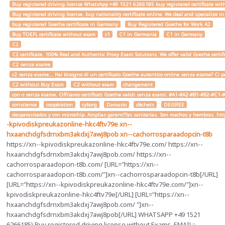
Buy registered driving license WhatsApp +49 1521 6266185 buy registered certificate with
Buy registered driving license. buy nationality certificate online. We deal and specialize 
buy registered Goethe certificate in Germany
Buy Registered Goethe for Work A2
Buy TOEFL certificate without exam
c1
C1 in Germania
C1 in Germany
C2
C2 certificate. 100% Real and Authentic Proxy Exam Solutions. We offer valid Goethe cert
C2 senza esame
c2 senza esame... Hai bisogno di un certificato Goethe autentico online senza esame? Ci pe
C2 without Buy Exam
C2 without exam
changement
con o senza esame. Offriamo certificati Goethe validi senza esami: #A1-#A2-#B1-#B2-#C1-#C2 
conscience
coopération
cyborg
Damasio
déchets
DEGREE
desparasitados y con microchip. Amplias garant??as sanitarias. Son machos y hembras. ht
-kpivodiskpreukazonline-hkc4ftv79e
xn--
hxaanchdgfsdrnxbm3akdxj7awj8pob
xn--cachorrosparaadopcin-t8b
https://xn--kpivodiskpreukazonline-hkc4ftv79e.com/ https://xn--
hxaanchdgfsdrnxbm3akdxj7awj8pob.com/ https://xn--
cachorrosparaadopcin-t8b.com/ [URL="https://xn--
cachorrosparaadopcin-t8b.com/"]xn--cachorrosparaadopcin-t8b[/URL]
[URL="https://xn--kpivodiskpreukazonline-hkc4ftv79e.com/"]xn--
kpivodiskpreukazonline-hkc4ftv79e[/URL] [URL="https://xn--
hxaanchdgfsdrnxbm3akdxj7awj8pob.com/ "]xn--
hxaanchdgfsdrnxbm3akdxj7awj8pob[/URL] WHATSAPP +49 1521
6266185) Buy registered driving license without Exams. EMAIL;;