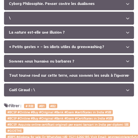
Cyborg Philosophie. Penser contre les dualismes
\
La nature est-elle une illusion ?
« Petits gestes » – les idiots utiles du greenwashing ?
Sommes nous humains ou barbares ?
Tout tourne rond sur cette terre, nous sommes les seuls à l'ignorer
Gaël Giraud : \
Filtrer :
# RBI
#B1
#B2
#BCSP #Online #Buy #Original #Bank #Exam #certificates in India #SBI
#BCSP #Online #Buy #Original #Bank #Exam #Certificates in India #SBI
#BCSP. Acquista online certificati originali per esami bancari in India per diplomi SBI
#GOETHE
#IBPS #diploma for sale Or WhatsApp +49 1521 6266185 Visit Email: jetztregistrierenfu