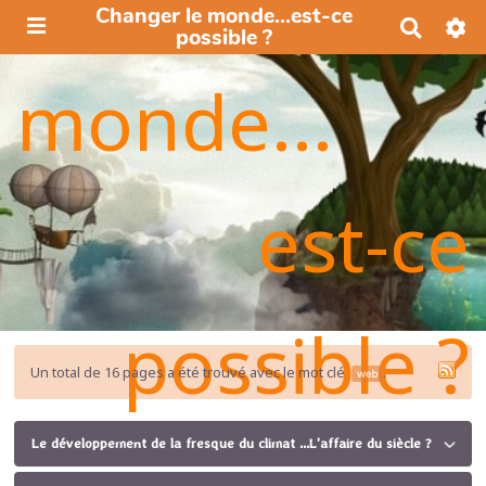
Changer le monde...est-ce
R
possible ?
e
c
monde...
h
e
r
c
h
e
est-ce
r
possible ?
Un total de 16 pages a été trouvé avec le mot clé
.
web
Le développement de la fresque du climat ...L'affaire du siècle ?