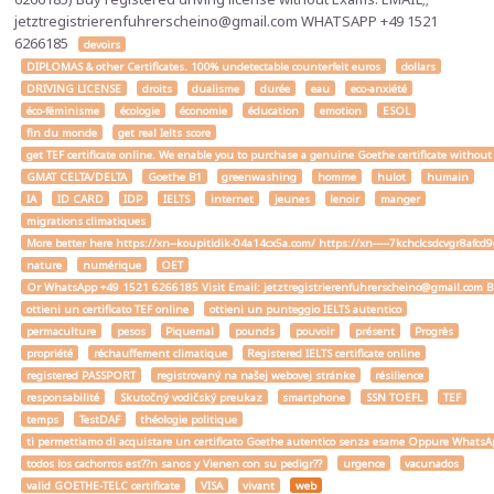
jetztregistrierenfuhrerscheino@gmail.com WHATSAPP +49 1521
6266185
devoirs
DIPLOMAS & other Certificates. 100% undetectable counterfeit euros
dollars
DRIVING LICENSE
droits
dualisme
durée
eau
eco-anxiété
éco-féminisme
écologie
économie
éducation
emotion
ESOL
fin du monde
get real Ielts score
get TEF certificate online. We enable you to purchase a genuine Goethe certificate without
GMAT CELTA/DELTA
Goethe B1
greenwashing
homme
hulot
humain
IA
ID CARD
IDP
IELTS
internet
jeunes
lenoir
manger
migrations climatiques
More better here https://xn--koupitidik-04a14cx5a.com/ https://xn-----7kchclcsdcvgr8af
nature
numérique
OET
Or WhatsApp +49 1521 6266185 Visit Email: jetztregistrierenfuhrerscheino@gmail.com Buy a
ottieni un certificato TEF online
ottieni un punteggio IELTS autentico
permaculture
pesos
Piquemal
pounds
pouvoir
présent
Progrès
propriété
réchauffement climatique
Registered IELTS certificate online
registered PASSPORT
registrovaný na našej webovej stránke
résilience
responsabilité
Skutočný vodičský preukaz
smartphone
SSN TOEFL
TEF
temps
TestDAF
théologie politique
ti permettiamo di acquistare un certificato Goethe autentico senza esame Oppure W
todos los cachorros est??n sanos y Vienen con su pedigr??
urgence
vacunados
valid GOETHE-TELC certificate
VISA
vivant
web