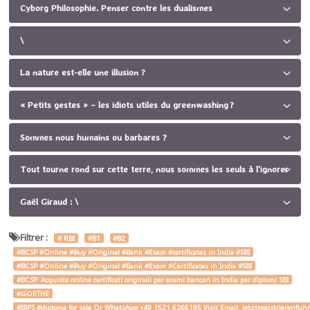
Cyborg Philosophie. Penser contre les dualismes
\
La nature est-elle une illusion ?
« Petits gestes » – les idiots utiles du greenwashing ?
Sommes nous humains ou barbares ?
Tout tourne rond sur cette terre, nous sommes les seuls à l'ignorer
Gaël Giraud : \
Filtrer :
# RBI
#B1
#B2
#BCSP #Online #Buy #Original #Bank #Exam #certificates in India #SBI
#BCSP #Online #Buy #Original #Bank #Exam #Certificates in India #SBI
#BCSP. Acquista online certificati originali per esami bancari in India per diplomi SBI
#GOETHE
#IBPS #diploma for sale Or WhatsApp +49 1521 6266185 Visit Email: jetztregistrierenfu