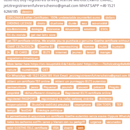
jetztregistrierenfuhrerscheino@gmail.com WHATSAPP +49 1521
6266185
devoirs
DIPLOMAS & other Certificates. 100% undetectable counterfeit euros
dollars
DRIVING LICENSE
droits
dualisme
durée
eau
eco-anxiété
éco-féminisme
écologie
économie
éducation
emotion
ESOL
fin du monde
get real Ielts score
get TEF certificate online. We enable you to purchase a genuine Goethe certificate without
GMAT CELTA/DELTA
Goethe B1
greenwashing
homme
hulot
humain
IA
ID CARD
IDP
IELTS
internet
jeunes
lenoir
manger
migrations climatiques
More better here https://xn--koupitidik-04a14cx5a.com/ https://xn-----7kchclcsdcvgr8af
nature
numérique
OET
Or WhatsApp +49 1521 6266185 Visit Email: jetztregistrierenfuhrerscheino@gmail.com Buy a
ottieni un certificato TEF online
ottieni un punteggio IELTS autentico
permaculture
pesos
Piquemal
pounds
pouvoir
présent
Progrès
propriété
réchauffement climatique
Registered IELTS certificate online
registered PASSPORT
registrovaný na našej webovej stránke
résilience
responsabilité
Skutočný vodičský preukaz
smartphone
SSN TOEFL
TEF
temps
TestDAF
théologie politique
ti permettiamo di acquistare un certificato Goethe autentico senza esame Oppure W
todos los cachorros est??n sanos y Vienen con su pedigr??
urgence
vacunados
valid GOETHE-TELC certificate
VISA
vivant
web