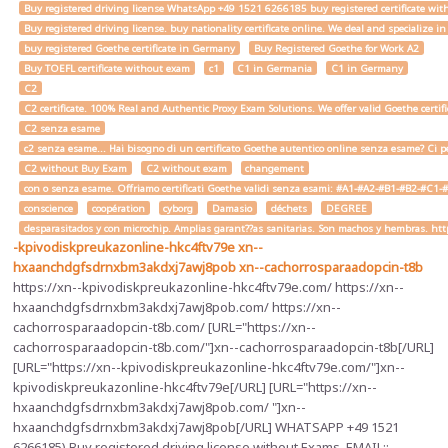
Buy registered driving license WhatsApp +49 1521 6266185 buy registered certificate with
Buy registered driving license. buy nationality certificate online. We deal and specialize 
buy registered Goethe certificate in Germany
Buy Registered Goethe for Work A2
Buy TOEFL certificate without exam
c1
C1 in Germania
C1 in Germany
C2
C2 certificate. 100% Real and Authentic Proxy Exam Solutions. We offer valid Goethe cert
C2 senza esame
c2 senza esame... Hai bisogno di un certificato Goethe autentico online senza esame? Ci pe
C2 without Buy Exam
C2 without exam
changement
con o senza esame. Offriamo certificati Goethe validi senza esami: #A1-#A2-#B1-#B2-#C1-#C2 
conscience
coopération
cyborg
Damasio
déchets
DEGREE
desparasitados y con microchip. Amplias garant??as sanitarias. Son machos y hembras. ht
-kpivodiskpreukazonline-hkc4ftv79e
xn--
hxaanchdgfsdrnxbm3akdxj7awj8pob
xn--cachorrosparaadopcin-t8b
https://xn--kpivodiskpreukazonline-hkc4ftv79e.com/ https://xn--
hxaanchdgfsdrnxbm3akdxj7awj8pob.com/ https://xn--
cachorrosparaadopcin-t8b.com/ [URL="https://xn--
cachorrosparaadopcin-t8b.com/"]xn--cachorrosparaadopcin-t8b[/URL]
[URL="https://xn--kpivodiskpreukazonline-hkc4ftv79e.com/"]xn--
kpivodiskpreukazonline-hkc4ftv79e[/URL] [URL="https://xn--
hxaanchdgfsdrnxbm3akdxj7awj8pob.com/ "]xn--
hxaanchdgfsdrnxbm3akdxj7awj8pob[/URL] WHATSAPP +49 1521
6266185) Buy registered driving license without Exams. EMAIL;;