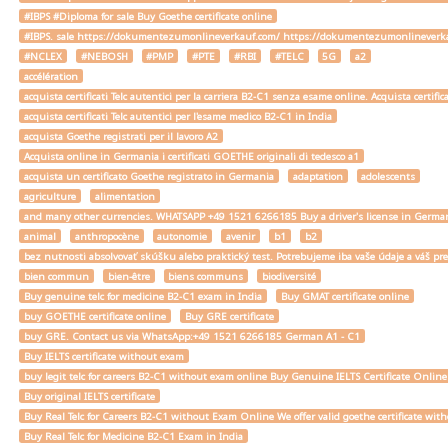
#IBPS #Diploma for sale Buy Goethe certificate online
#IBPS. sale https://dokumentezumonlineverkauf.com/ https://dokumentezumonlineverka
#NCLEX
#NEBOSH
#PMP
#PTE
#RBI
#TELC
5G
a2
accélération
acquista certificati Telc autentici per la carriera B2-C1 senza esame online. Acquista certif
acquista certificati Telc autentici per l'esame medico B2-C1 in India
acquista Goethe registrati per il lavoro A2
Acquista online in Germania i certificati GOETHE originali di tedesco a1
acquista un certificato Goethe registrato in Germania
adaptation
adolescents
agriculture
alimentation
and many other currencies. WHATSAPP +49 1521 6266185 Buy a driver's license in Ger
animal
anthropocène
autonomie
avenir
b1
b2
bez nutnosti absolvovať skúšku alebo praktický test. Potrebujeme iba vaše údaje a váš
bien commun
bien-être
biens communs
biodiversité
Buy genuine telc for medicine B2-C1 exam in India
Buy GMAT certificate online
buy GOETHE certificate online
Buy GRE certificate
buy GRE. Contact us via WhatsApp:+49 1521 6266185 German A1 - C1
Buy IELTS certificate without exam
buy legit telc for careers B2-C1 without exam online Buy Genuine IELTS Certificate Onlin
Buy original IELTS certificate
Buy Real Telc for Careers B2-C1 without Exam Online We offer valid goethe certificate wi
Buy Real Telc for Medicine B2-C1 Exam in India