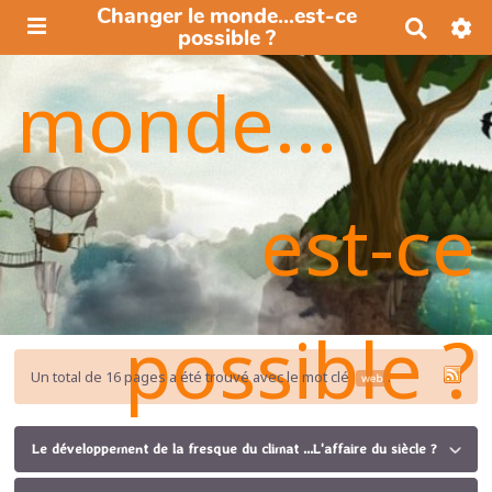
Changer le monde...est-ce
R
possible ?
e
c
monde...
h
e
r
c
h
e
est-ce
r
possible ?
Un total de 16 pages a été trouvé avec le mot clé
.
web
Le développement de la fresque du climat ...L'affaire du siècle ?