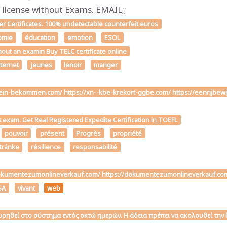
icense without Exams. EMAIL;;
 Certificates. 100% undetectable counterfeit euros
omie
éducation
emotion
ESOL
hout an examin Buy TELC certificate online
nternet
jeunes
lenoir
manger
chein-bekommen.com/ https://xn--kbe-krekort-ggbe.com/ https://eenrijbew
t exam. Get Real Registered Expedite Certification in TOEFL
pouvoir
présent
Progrès
propriété
stránke
résilience
responsabilité
ttps://dokumentezumonlineverkauf.com/ https://dokumentezumonlineverk
SA
vivant
web
αχωρηθεί στο σύστημα εντός οκτώ ημερών. Η άδεια πρέπει να ακολουθεί τη