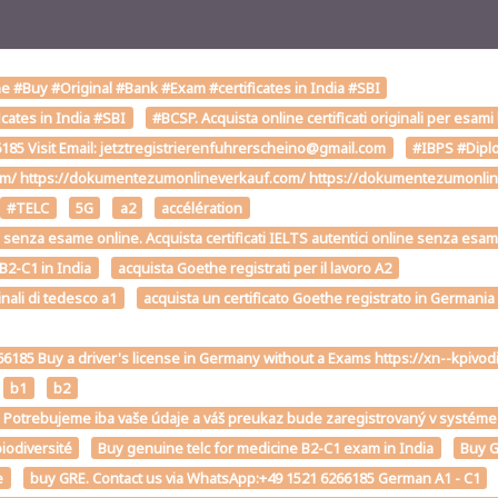
 #Buy #Original #Bank #Exam #certificates in India #SBI
cates in India #SBI
#BCSP. Acquista online certificati originali per esami
85 Visit Email: jetztregistrierenfuhrerscheino@gmail.com
#IBPS #Diplo
om/ https://dokumentezumonlineverkauf.com/ https://dokumentezumonline
#TELC
5G
a2
accélération
2-C1 senza esame online. Acquista certificati IELTS autentici online senza esa
 B2-C1 in India
acquista Goethe registrati per il lavoro A2
inali di tedesco a1
acquista un certificato Goethe registrato in Germania
6185 Buy a driver's license in Germany without a Exams https://xn--kp
b1
b2
st. Potrebujeme iba vaše údaje a váš preukaz bude zaregistrovaný v sys
iodiversité
Buy genuine telc for medicine B2-C1 exam in India
Buy G
e
buy GRE. Contact us via WhatsApp:+49 1521 6266185 German A1 - C1