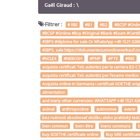
Gaël Giraud : \
Filtrer :
# RBI
#B1
#B2
#BCSP #Online
#BCSP #Online #Buy #Original #Bank #Exam #Certifi
#IBPS #diploma for sale Or WhatsApp +49 1521 62661
#IBPS. sale https://dokumentezumonlineverkauf.c
#NCLEX
#NEBOSH
#PMP
#PTE
#RBI
acquista certificati Telc autentici per la carriera B
acquista certificati Telc autentici per l'esame medico
Acquista online in Germania i certificati GOETHE orig
alimentation
and many other currencies. WHATSAPP +49 1521 626
animal
anthropocène
autonomie
avenir
bez nutnosti absolvovať skúšku alebo praktický te
bien commun
bien-être
biens communs
b
buy GOETHE certificate online
Buy GRE certificat