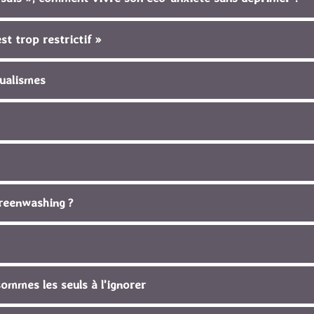
st trop restrictif »
dualismes
 greenwashing ?
sommes les seuls à l'ignorer