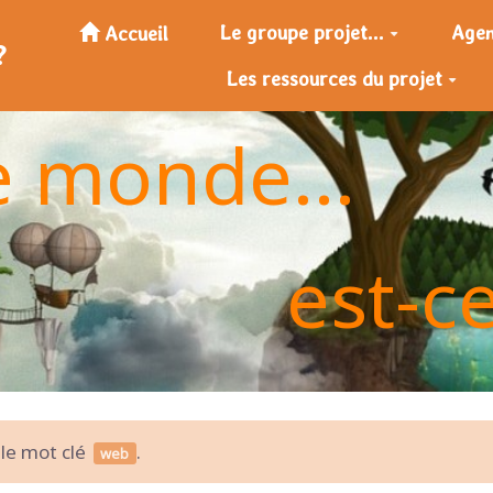
Le groupe projet...
Age
Accueil
?
Les ressources du projet
e monde...
est-c
 le mot clé
.
web