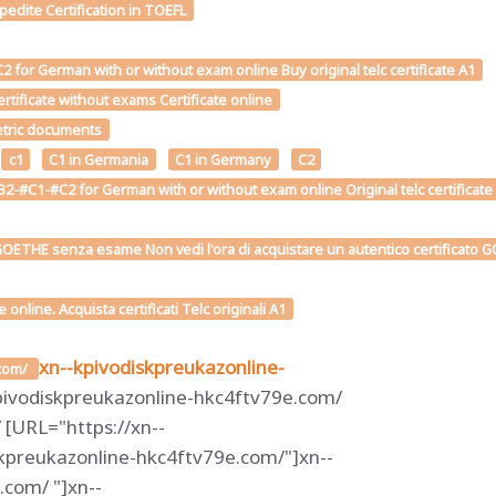
edite Certification in TOEFL
for German with or without exam online Buy original telc certificate A1
tificate without exams Certificate online
metric documents
c1
C1 in Germania
C1 in Germany
C2
2-#C1-#C2 for German with or without exam online Original telc certificate
OETHE senza esame Non vedi l'ora di acquistare un autentico certificato GOE
line. Acquista certificati Telc originali A1
xn--kpivodiskpreukazonline-
.com/
pivodiskpreukazonline-hkc4ftv79e.com/
[URL="https://xn--
kpreukazonline-hkc4ftv79e.com/"]xn--
com/ "]xn--