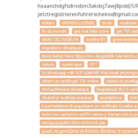
hxaanchdgfsdrnxbm3akdxj7awj8pob[/URL]
jetztregistrierenfuhrerscheino@gmail
dollars
DRIVING LICENSE
droits
dualisme
fin du monde
get real Ielts score
get TEF cer
GMAT CELTA/DELTA
Goethe B1
greenwashin
migrations climatiques
More better here https://xn--koupitidik-04a14cx5a
nature
numérique
OET
Or WhatsApp +49 1521 6266185 Visit Email: jetztregi
ottieni un certificato TEF online
ottieni un punte
réchauffement climatique
Registered IELTS certi
Skutočný vodičský preukaz
smartphone
SSN
ti permettiamo di acquistare un certificato Goe
todos los cachorros est??n sanos y Vienen con su p
καταχωρημένη στον ιστότοπό μας
χωρίς να χρειάζεται να δώσετε εξετάσεις ή πρακτι