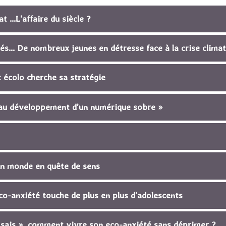
 ...L'affaire du siècle ?
és... De nombreux jeunes en détresse face à la crise clima
écolo cherche sa stratégie
s au développement d’un numérique sobre »
 un monde en quête de sens
co-anxiété touche de plus en plus d’adolescents
u sais », comment vivre son eco-anxiété sans déprimer ?