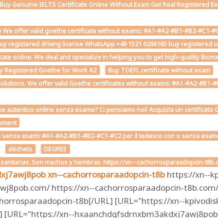
e Buy Genuine IELTS Certificate Online Without Exam Get Real Registered Exp
 We offer valid goethe certificate without exams: #A1-#A2-#B1-#B2-#C1-#C2 
uy registered driving license WhatsApp +49 1521 6266185 buy registered cer
ficate online. We deal and specialize in helping you to get high-quality Bio
y Registered Goethe for Work A2
Buy TOEFL certificate without exam
Solutions. We offer valid Goethe certificates without exams: #A1-#A2-#B1-#B
he autentico online senza esame? Ci pensiamo noi! Acquista un certificato G
ement
i senza esami: #A1-#A2-#B1-#B2-#C1-#C2 per il tedesco con o senza esame on
déchets
DEGREE
s sanitarias. Son machos y hembras. https://xn--cachorrosparaadopcin-t8b
dxj7awj8pob
xn--cachorrosparaadopcin-t8b
https://xn--k
j8pob.com/ https://xn--cachorrosparaadopcin-t8b.com/ 
horrosparaadopcin-t8b[/URL] [URL="https://xn--kpivodis
] [URL="https://xn--hxaanchdgfsdrnxbm3akdxj7awj8pob.