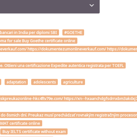
 bancari in India per diplomi SBI
#GOETHE
ma for sale Buy Goethe certificate online
verkauf.com/ https://dokumentezumonlineverkauf.com/ https://dokumente
me. Ottieni una certificazione Expedite autentica registrata per TOEFL
adaptation
adolescents
agriculture
ivodiskpreukazonline-hkc4ftv79e.com/ https://xn--hxaanchdgfsdrnxbm3ak
téme do ôsmich dní. Preukaz musí prechádzať rovnakým registračným proce
MAT certificate online
Buy IELTS certificate without exam