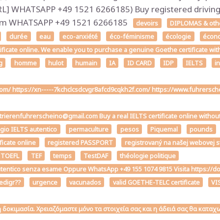
 WHATSAPP +49 1521 6266185) Buy registered driving l
.com WHATSAPP +49 1521 6266185
devoirs
DIPLOMAS & other
durée
eau
eco-anxiété
éco-féminisme
écologie
écon
tificate online. We enable you to purchase a genuine Goethe certificate wit
g
homme
hulot
humain
IA
ID CARD
IDP
IELTS
i
.com/ https://xn-----7kchclcsdcvgr8afcd9cqkh2f.com/ https://www.fuhrers
strierenfuhrerscheino@gmail.com Buy a real IELTS certificate online withou
ggio IELTS autentico
permaculture
pesos
Piquemal
pounds
ficate online
registered PASSPORT
registrovaný na našej webovej 
 TOEFL
TEF
temps
TestDAF
théologie politique
the autentico senza esame Oppure WhatsApp +49 155 1074 9815 Visita h
edigr??
urgence
vacunados
valid GOETHE-TELC certificate
VI
κή δοκιμασία. Χρειαζόμαστε μόνο τα στοιχεία σας και η άδειά σας θα κατ