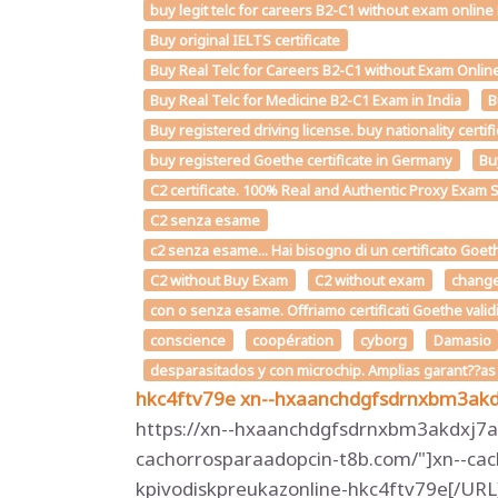
buy legit telc for careers B2-C1 without exam onlin
Buy original IELTS certificate
Buy Real Telc for Careers B2-C1 without Exam Online
Buy Real Telc for Medicine B2-C1 Exam in India
B
Buy registered driving license. buy nationality certi
buy registered Goethe certificate in Germany
Bu
C2 certificate. 100% Real and Authentic Proxy Exam 
C2 senza esame
c2 senza esame... Hai bisogno di un certificato Goet
C2 without Buy Exam
C2 without exam
chang
con o senza esame. Offriamo certificati Goethe valid
conscience
coopération
cyborg
Damasio
desparasitados y con microchip. Amplias garant??a
hkc4ftv79e
xn--hxaanchdgfsdrnxbm3ak
https://xn--hxaanchdgfsdrnxbm3akdxj7aw
cachorrosparaadopcin-t8b.com/"]xn--cac
kpivodiskpreukazonline-hkc4ftv79e[/URL