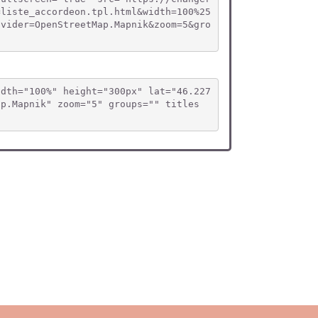
=liste_accordeon.tpl.html&width=100%25
ovider=OpenStreetMap.Mapnik&zoom=5&gro
idth="100%" height="300px" lat="46.227
ap.Mapnik" zoom="5" groups="" titles