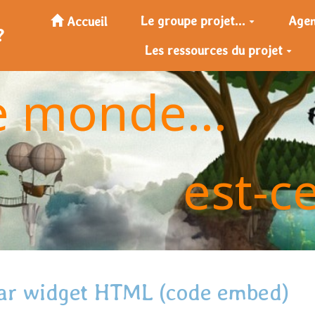
Le groupe projet...
Age
Accueil
?
Les ressources du projet
e monde...
est-c
 par widget HTML (code embed)