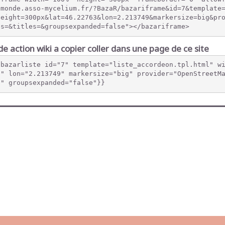
emonde.asso-mycelium.fr/?BazaR/bazariframe&id=7&template
height=300px&lat=46.22763&lon=2.213749&markersize=big&pr
ps=&titles=&groupsexpanded=false"></bazariframe>
e action wiki a copier coller dans une page de ce site
{bazarliste id="7" template="liste_accordeon.tpl.html" w
3" lon="2.213749" markersize="big" provider="OpenStreetM
"" groupsexpanded="false"}}