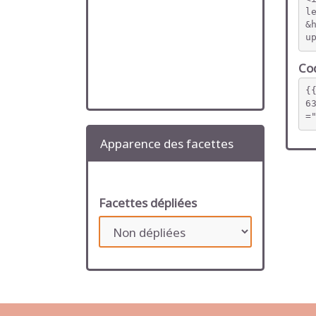
l
&
u
Cod
{
6
=
Apparence des facettes
Facettes dépliées