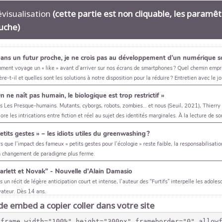
évisualisation
(cette partie est non cliquable, les paramê
uche)
e embed a copier coller dans votre site
iframe width="100%" height="300px" frameborder="0" allow