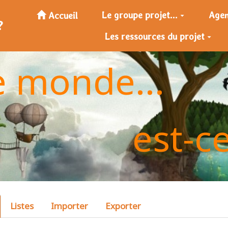
Le groupe projet...
Age
Accueil
?
Les ressources du projet
e monde...
est-c
Listes
Importer
Exporter