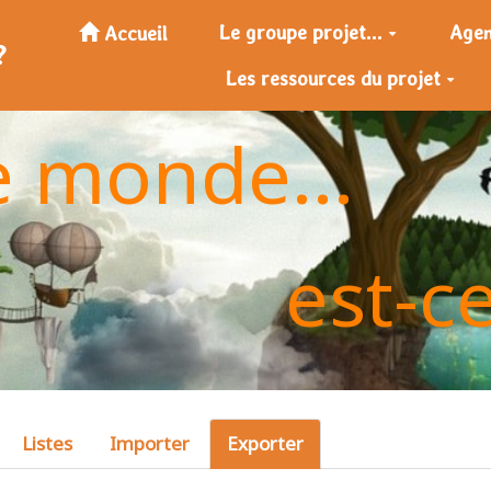
Le groupe projet...
Age
Accueil
?
Les ressources du projet
e monde...
est-c
Listes
Importer
Exporter