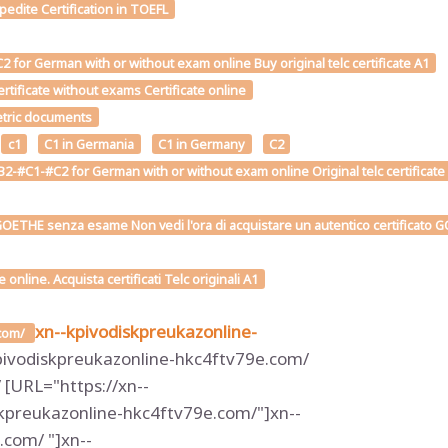
edite Certification in TOEFL
for German with or without exam online Buy original telc certificate A1
tificate without exams Certificate online
metric documents
c1
C1 in Germania
C1 in Germany
C2
2-#C1-#C2 for German with or without exam online Original telc certificate
OETHE senza esame Non vedi l'ora di acquistare un autentico certificato GOE
line. Acquista certificati Telc originali A1
xn--kpivodiskpreukazonline-
.com/
pivodiskpreukazonline-hkc4ftv79e.com/
[URL="https://xn--
kpreukazonline-hkc4ftv79e.com/"]xn--
com/ "]xn--