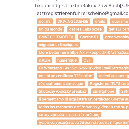
hxaanchdgfsdrnxbm3akdxj7awj8pob[/URL]
jetztregistrierenfuhrerscheino@gmail
dollars
DRIVING LICENSE
droits
dualisme
fin du monde
get real Ielts score
get TEF cer
GMAT CELTA/DELTA
Goethe B1
greenwashin
migrations climatiques
More better here https://xn--koupitidik-04a14cx5a
nature
numérique
OET
Or WhatsApp +49 1521 6266185 Visit Email: jetztregi
ottieni un certificato TEF online
ottieni un punte
réchauffement climatique
Registered IELTS certi
Skutočný vodičský preukaz
smartphone
SSN
ti permettiamo di acquistare un certificato Goe
todos los cachorros est??n sanos y Vienen con su p
καταχωρημένη στον ιστότοπό μας
χωρίς να χρειάζεται να δώσετε εξετάσεις ή πρακτι