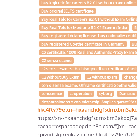
buy legit telc for careers B2-C1 without exam onlin
Buy original IELTS certificate
Buy Real Telc for Careers B2-C1 without Exam Online
Buy Real Telc for Medicine B2-C1 Exam in India
B
Buy registered driving license. buy nationality certi
buy registered Goethe certificate in Germany
Bu
C2 certificate. 100% Real and Authentic Proxy Exam 
C2 senza esame
c2 senza esame... Hai bisogno di un certificato Goet
C2 without Buy Exam
C2 without exam
chang
con o senza esame. Offriamo certificati Goethe valid
conscience
coopération
cyborg
Damasio
desparasitados y con microchip. Amplias garant??a
hkc4ftv79e
xn--hxaanchdgfsdrnxbm3ak
https://xn--hxaanchdgfsdrnxbm3akdxj7aw
cachorrosparaadopcin-t8b.com/"]xn--cac
kpivodiskpreukazonline-hkc4ftv79e[/URL