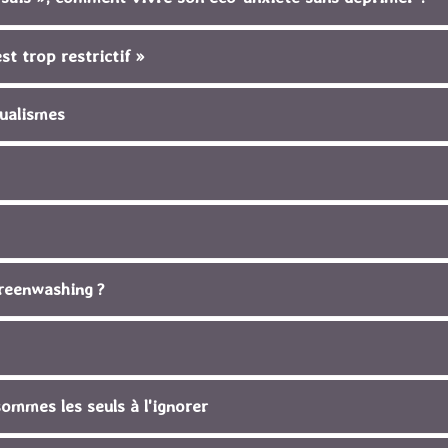
st trop restrictif »
dualismes
 greenwashing ?
sommes les seuls à l'ignorer