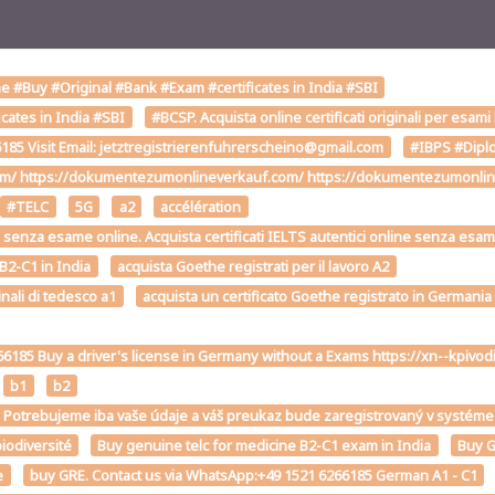
 #Buy #Original #Bank #Exam #certificates in India #SBI
cates in India #SBI
#BCSP. Acquista online certificati originali per esami
85 Visit Email: jetztregistrierenfuhrerscheino@gmail.com
#IBPS #Diplo
om/ https://dokumentezumonlineverkauf.com/ https://dokumentezumonline
#TELC
5G
a2
accélération
2-C1 senza esame online. Acquista certificati IELTS autentici online senza esa
 B2-C1 in India
acquista Goethe registrati per il lavoro A2
inali di tedesco a1
acquista un certificato Goethe registrato in Germania
6185 Buy a driver's license in Germany without a Exams https://xn--kp
b1
b2
st. Potrebujeme iba vaše údaje a váš preukaz bude zaregistrovaný v sys
iodiversité
Buy genuine telc for medicine B2-C1 exam in India
Buy G
e
buy GRE. Contact us via WhatsApp:+49 1521 6266185 German A1 - C1