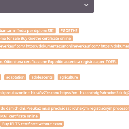
 bancari in India per diplomi SBI
#GOETHE
ma for sale Buy Goethe certificate online
verkauf.com/ https://dokumentezumonlineverkauf.com/ https://dokumente
me. Ottieni una certificazione Expedite autentica registrata per TOEFL
adaptation
adolescents
agriculture
ivodiskpreukazonline-hkc4ftv79e.com/ https://xn--hxaanchdgfsdrnxbm3ak
téme do ôsmich dní. Preukaz musí prechádzať rovnakým registračným proce
MAT certificate online
Buy IELTS certificate without exam