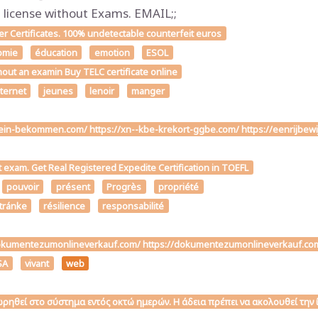
icense without Exams. EMAIL;;
 Certificates. 100% undetectable counterfeit euros
omie
éducation
emotion
ESOL
hout an examin Buy TELC certificate online
nternet
jeunes
lenoir
manger
chein-bekommen.com/ https://xn--kbe-krekort-ggbe.com/ https://eenrijbew
t exam. Get Real Registered Expedite Certification in TOEFL
pouvoir
présent
Progrès
propriété
stránke
résilience
responsabilité
ttps://dokumentezumonlineverkauf.com/ https://dokumentezumonlineverk
SA
vivant
web
αχωρηθεί στο σύστημα εντός οκτώ ημερών. Η άδεια πρέπει να ακολουθεί τη