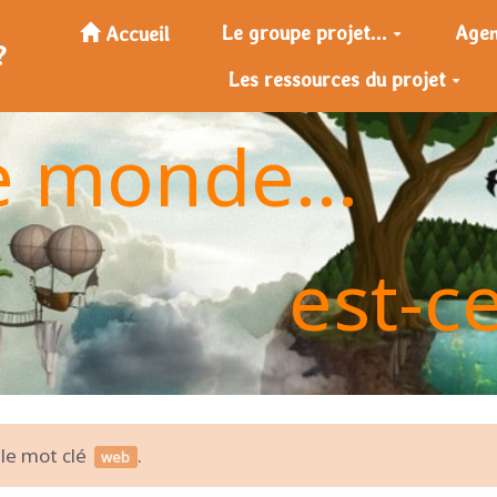
Le groupe projet...
Age
Accueil
?
Les ressources du projet
e monde...
est-c
 le mot clé
.
web