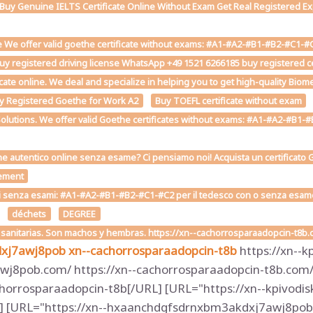
e Buy Genuine IELTS Certificate Online Without Exam Get Real Registered Exp
 We offer valid goethe certificate without exams: #A1-#A2-#B1-#B2-#C1-#C2 
uy registered driving license WhatsApp +49 1521 6266185 buy registered cer
ficate online. We deal and specialize in helping you to get high-quality Bio
y Registered Goethe for Work A2
Buy TOEFL certificate without exam
Solutions. We offer valid Goethe certificates without exams: #A1-#A2-#B1-#B
he autentico online senza esame? Ci pensiamo noi! Acquista un certificato G
ement
i senza esami: #A1-#A2-#B1-#B2-#C1-#C2 per il tedesco con o senza esame on
déchets
DEGREE
s sanitarias. Son machos y hembras. https://xn--cachorrosparaadopcin-t8b
dxj7awj8pob
xn--cachorrosparaadopcin-t8b
https://xn--k
j8pob.com/ https://xn--cachorrosparaadopcin-t8b.com/ 
horrosparaadopcin-t8b[/URL] [URL="https://xn--kpivodis
] [URL="https://xn--hxaanchdgfsdrnxbm3akdxj7awj8pob.