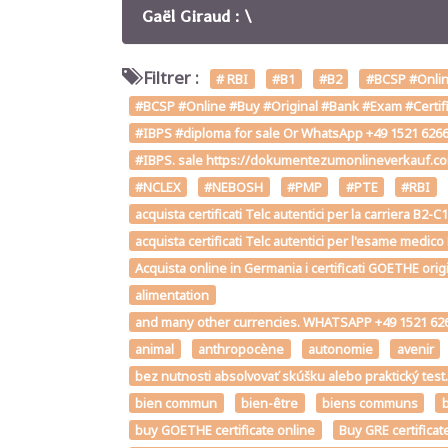
Gaël Giraud : \
Filtrer :
# RBI
#B1
#B2
#BCSP #Online
#BCSP #Online #Buy #Original #Bank #Exam #Certifi
#IBPS #diploma for sale Or WhatsApp +49 1521 62661
#IBPS. sale https://dokumentezumonlineverkauf.c
#NCLEX
#NEBOSH
#PMP
#PTE
#RBI
acquista certificati Telc autentici per la carriera B
acquista certificati Telc autentici per l'esame medico
Acquista online in Germania i certificati GOETHE orig
alimentation
and many other currencies. WHATSAPP +49 1521 626
animal
anthropocène
autonomie
avenir
bez nutnosti absolvovať skúšku alebo praktický te
bien commun
bien-être
biens communs
b
buy GOETHE certificate online
Buy GRE certificat