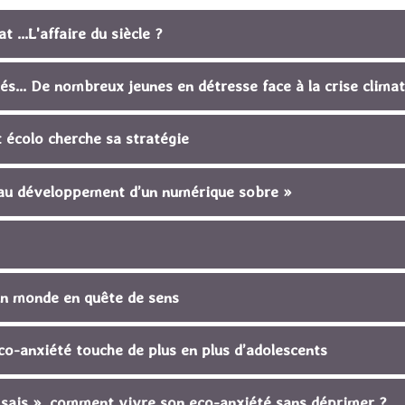
 ...L'affaire du siècle ?
és... De nombreux jeunes en détresse face à la crise clima
écolo cherche sa stratégie
s au développement d’un numérique sobre »
 un monde en quête de sens
co-anxiété touche de plus en plus d’adolescents
u sais », comment vivre son eco-anxiété sans déprimer ?