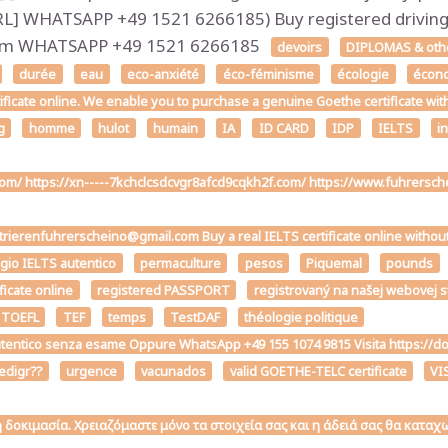
 WHATSAPP +49 1521 6266185) Buy registered driving l
.com WHATSAPP +49 1521 6266185
devoirs
DIPLOMAS & other
durée
eau
eco-anxiété
éco-féminisme
écologie
écon
tificate online. We enable you to purchase a genuine Goethe certificate wit
g
homme
hulot
humain
IA
ID CARD
IDP
IELTS
i
.com/ https://xn-----7kchclcsdcvgr8afcd9cqkh2f.com/ https://www.fuhrers
strierenfuhrerscheino@gmail.com Buy a real IELTS certificate online withou
ggio IELTS autentico
permaculture
pesos
Piquemal
pounds
ficate online
registered PASSPORT
registrovaný na našej webovej 
 TOEFL
TEF
temps
TestDAF
théologie politique
the autentico senza esame Oppure WhatsApp +49 155 1074 9815 Visita h
edigr??
urgence
vacunados
valid GOETHE-TELC certificate
VI
κή δοκιμασία. Χρειαζόμαστε μόνο τα στοιχεία σας και η άδειά σας θα κατ