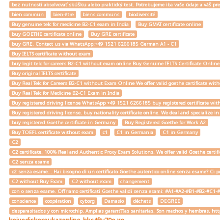
bez nutnosti absolvovať skúšku alebo praktický test. Potrebujeme iba vaše údaje a váš
bien commun
bien-être
biens communs
biodiversité
Buy genuine telc for medicine B2-C1 exam in India
Buy GMAT certificate online
buy GOETHE certificate online
Buy GRE certificate
buy GRE. Contact us via WhatsApp:+49 1521 6266185 German A1 - C1
Buy IELTS certificate without exam
buy legit telc for careers B2-C1 without exam online Buy Genuine IELTS Certificate Onlin
Buy original IELTS certificate
Buy Real Telc for Careers B2-C1 without Exam Online We offer valid goethe certificate wi
Buy Real Telc for Medicine B2-C1 Exam in India
Buy registered driving license WhatsApp +49 1521 6266185 buy registered certificate with
Buy registered driving license. buy nationality certificate online. We deal and specialize 
buy registered Goethe certificate in Germany
Buy Registered Goethe for Work A2
Buy TOEFL certificate without exam
c1
C1 in Germania
C1 in Germany
C2
C2 certificate. 100% Real and Authentic Proxy Exam Solutions. We offer valid Goethe cert
C2 senza esame
c2 senza esame... Hai bisogno di un certificato Goethe autentico online senza esame? Ci pe
C2 without Buy Exam
C2 without exam
changement
con o senza esame. Offriamo certificati Goethe validi senza esami: #A1-#A2-#B1-#B2-#C1-#C2 
conscience
coopération
cyborg
Damasio
déchets
DEGREE
desparasitados y con microchip. Amplias garant??as sanitarias. Son machos y hembras. ht