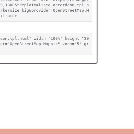
,9,1300&template=liste_accordeon.tpl.h
arkersize=big&provider=OpenStreetMap.M
riframe>
deon.tpl.html" width="100%" height="30
der="OpenStreetMap.Mapnik" zoom="5" gr