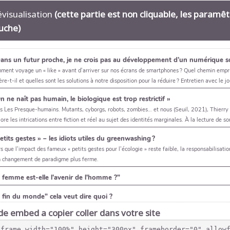
évisualisation
(cette partie est non cliquable, les paramê
uche)
e embed a copier coller dans votre site
iframe width="100%" height="300px" frameborder="0" allow