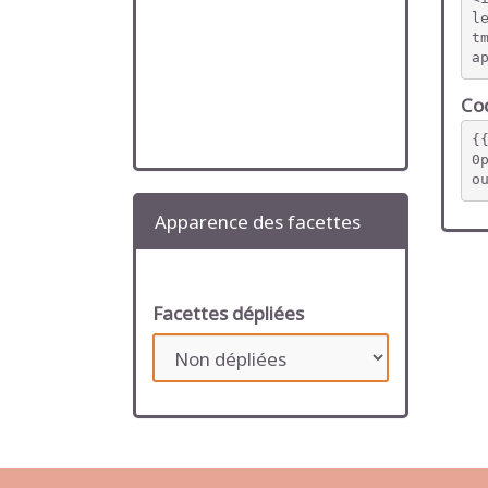
l
t
a
Cod
{
0
o
Apparence des facettes
Facettes dépliées