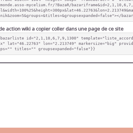
emonde.asso-mycelium.fr/?BazaR/bazariframe&id=2,1,10,6,7
ml&width=100%25&height=300px&lat=46.22763&lon=2.213749&m
pnik&zoom=5&groups=&titles=&groupsexpanded=false"></baza
e action wiki a copier coller dans une page de ce site
{bazarliste id="2,1,10,6,7,9,1300" template="liste_accor
px" lat="46.22763" lon="2.213749" markersize="big" provi
ups="" titles="" groupsexpanded="false"}}