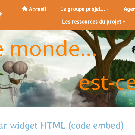
Le groupe projet...
Age
Accueil
?
Les ressources du projet
e monde...
est-c
 par widget HTML (code embed)