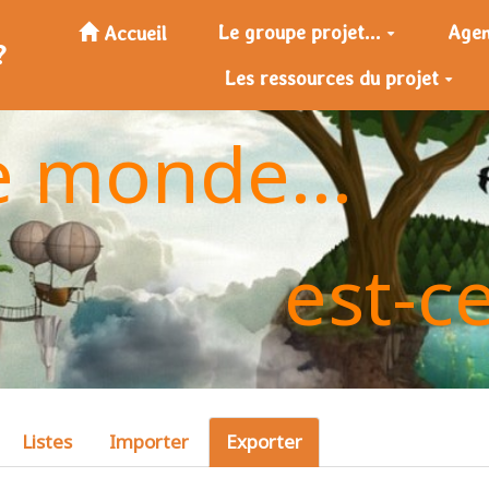
Le groupe projet...
Age
Accueil
?
Les ressources du projet
e monde...
est-c
Listes
Importer
Exporter