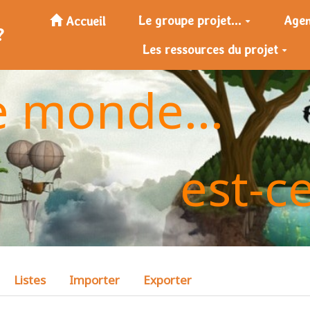
Le groupe projet...
Age
Accueil
?
Les ressources du projet
e monde...
est-c
Listes
Importer
Exporter